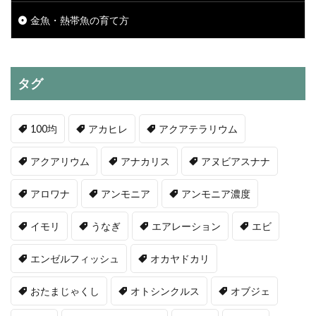
金魚・熱帯魚の育て方
タグ
100均
アカヒレ
アクアテラリウム
アクアリウム
アナカリス
アヌビアスナナ
アロワナ
アンモニア
アンモニア濃度
イモリ
うなぎ
エアレーション
エビ
エンゼルフィッシュ
オカヤドカリ
おたまじゃくし
オトシンクルス
オブジェ