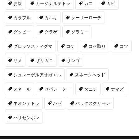
お腹
カージナルテトラ
カニ
カビ
カラフル
カルキ
クーリーローチ
グッピー
クラゲ
グラミー
グロッソスティグマ
コケ
コケ取り
コツ
サメ
ザリガニ
サンゴ
シュレーゲルアオガエル
スネークヘッド
スネール
セパレーター
タニシ
ナマズ
ネオンテトラ
ハゼ
バックスクリーン
ハリセンボン