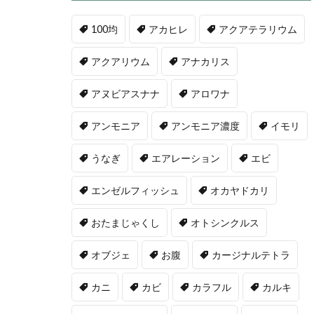
100均
アカヒレ
アクアテラリウム
アクアリウム
アナカリス
アヌビアスナナ
アロワナ
アンモニア
アンモニア濃度
イモリ
うなぎ
エアレーション
エビ
エンゼルフィッシュ
オカヤドカリ
おたまじゃくし
オトシンクルス
オブジェ
お腹
カージナルテトラ
カニ
カビ
カラフル
カルキ