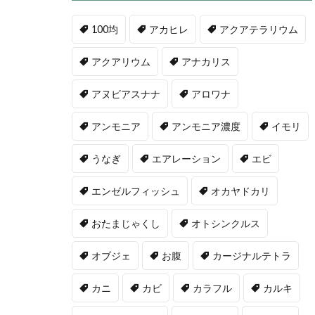
100均
アカヒレ
アクアテラリウム
アクアリウム
アナカリス
アヌビアスナナ
アロワナ
アンモニア
アンモニア濃度
イモリ
うなぎ
エアレーション
エビ
エンゼルフィッシュ
オカヤドカリ
おたまじゃくし
オトシンクルス
オブジェ
お腹
カージナルテトラ
カニ
カビ
カラフル
カルキ