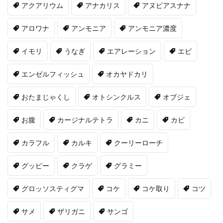
アクアリウム
アナカリス
アヌビアスナナ
アロワナ
アンモニア
アンモニア濃度
イモリ
うなぎ
エアレーション
エビ
エンゼルフィッシュ
オカヤドカリ
おたまじゃくし
オトシンクルス
オブジェ
お腹
カージナルテトラ
カニ
カビ
カラフル
カルキ
クーリーローチ
グッピー
クラゲ
グラミー
グロッソスティグマ
コケ
コケ取り
コツ
サメ
ザリガニ
サンゴ