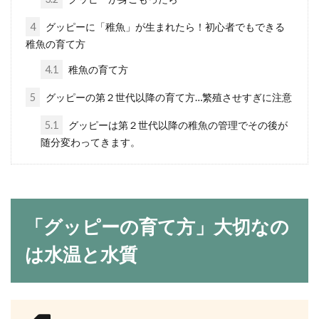
メダカとグッピーは似たような飼育環境
4
グッピーに「稚魚」が生まれたら！初心者でもできる
であることから混泳が可能です。お互い
稚魚の育て方
にストレスが溜まらないように...
4.1
稚魚の育て方
5
グッピーの第２世代以降の育て方…繁殖させすぎに注意
メダカの餌の代用は家にあるも
5.1
グッピーは第２世代以降の稚魚の管理でその後が
随分変わってきます。
ので。与えて良い餌と不向きな
餌
メダカの餌は家にあるものでも代用が可
能です。どんなものがメダカの餌に向い
「グッピーの育て方」大切なの
ているかご紹介します。...
は水温と水質