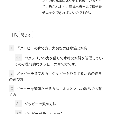
メダカの元気に泳ぐ姿を眺めているとと
ても癒されます。毎日水槽を見て様子を
チェックできればよいのですが...
目次
カラフルなグッピーを飼育した
い方必見！飼い方と初心者の心
1
「グッピーの育て方」大切なのは水温と水質
得
1.1
バクテリアの力を借りて水槽の水質を管理してい
くのが理想的なグッピーの育て方です。
グッピーといえば初心者にも手が出しや
すい飼育のしやすさ、そして水槽に入れ
2
グッピーを育てみる！グッピーを飼育するための道具
ても見栄えがきくカラフルな色...
の選び方
3
グッピーを繁殖させる方法！オスとメスの混泳での育
て方
メダカとグッピーの混泳は可能
3.1
グッピーの繁殖方法
なのか 飼育条件や注意点
3.2
グッピーが身ごもったら