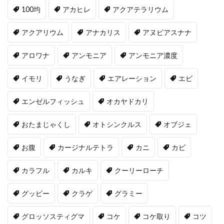
100均
アカヒレ
アクアテラリウム
アクアリウム
アナカリス
アヌビアスナナ
アロワナ
アンモニア
アンモニア濃度
イモリ
うなぎ
エアレーション
エビ
エンゼルフィッシュ
オカヤドカリ
おたまじゃくし
オトシンクルス
オブジェ
お腹
カージナルテトラ
カニ
カビ
カラフル
カルキ
クーリーローチ
グッピー
クラゲ
グラミー
グロッソスティグマ
コケ
コケ取り
コツ