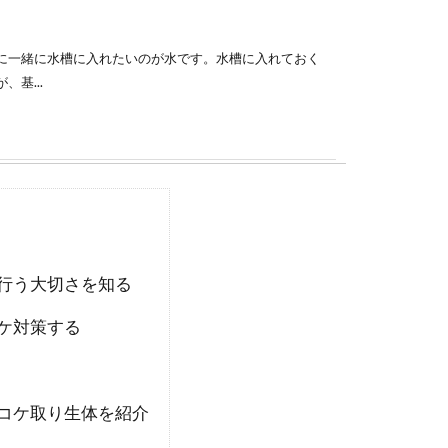
に一緒に水槽に入れたいのが水です。水槽に入れておく
基...
うなら水草も一緒に入れるべき！初心者向
行う大切さを知る
あってどの水草がどんな生き物に向いているのかわかり
ケ対策する
尚...
コケ取り生体を紹介