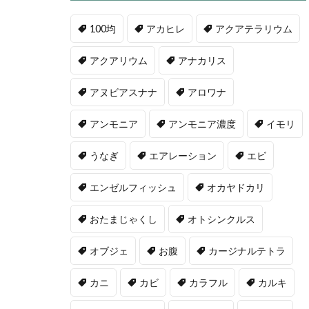
100均
アカヒレ
アクアテラリウム
アクアリウム
アナカリス
アヌビアスナナ
アロワナ
アンモニア
アンモニア濃度
イモリ
うなぎ
エアレーション
エビ
エンゼルフィッシュ
オカヤドカリ
おたまじゃくし
オトシンクルス
オブジェ
お腹
カージナルテトラ
カニ
カビ
カラフル
カルキ