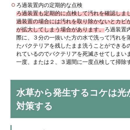
ろ過装置内の定期的な点検
水草が育たない原
ろ過装置も定期的に点検して汚れを確認しま
てる方法
過装置の場合には汚れを取り除かないとカビ
が拡大してしまう場合があります。
ろ過装置
アクアリウム初心者がま
際に、３分の一抜いた方の水で洗って汚れを
れてしまったりと理由もわ.
たバクテリアを残したまま洗うことができる
れているのでバクテリアを死滅させてしまい
一度、または２、３週間に一度点検して掃除
水草から発生するコケは光
育てやすい水草代
対策する
ジ方法
水草といえばアナカリス
存じの水草です。育てやす.