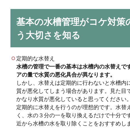
着させて育てるので好きな.
基本の水槽管理がコケ対策
う大切さを知る
グロッソスティグ
定期的な水替え
注意点
水槽の管理で一番の基本は水槽内の水替えで
アの量で水質の悪化具合が異なります。
グロッソスティグマは緑
しかし、水替えは定期的に行わないと水槽内
十分であれば横に這って成長
質が悪化してしまう場合があります。見た目
かなり水質が悪化していると思ってください
定期的に水替えを行うのが理想的です。水替
く、水の３分の一を取り換えるだけで十分で
近から水槽の水を取り除くことをおすすめし