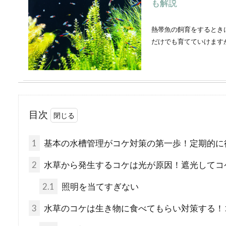
も解説
熱帯魚の飼育をするとき
だけでも育てていけますが、
水槽で生き物を飼
目次
き水草
1
基本の水槽管理がコケ対策の第一歩！定期的に
水草って沢山しゅるいが
2
水草から発生するコケは光が原因！遮光してコ
ませんよね。初心者であれば
2.1
照明を当てすぎない
3
水草のコケは生き物に食べてもらい対策する！