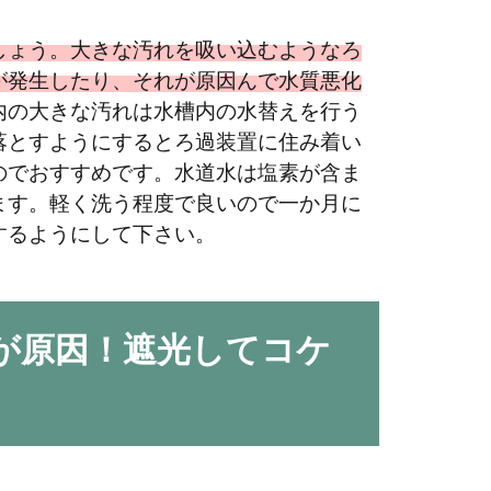
因と枯れる理由 改善策ともっと元気に育
しょう。大きな汚れを吸い込むようなろ
が発生したり、それが原因んで水質悪化
内の大きな汚れは水槽内の水替えを行う
ず一番につまずく水草飼育。上手く育たなかったり、枯
落とすようにするとろ過装置に住み着い
..
のでおすすめです。水道水は塩素が含ま
ます。軽く洗う程度で良いので一か月に
するようにして下さい。
が原因！遮光してコケ
表「アナカリス」の植え方、特徴、アレン
という印象が強いほど水槽飼育を行なっている方ならご
..