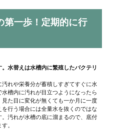
..
の第一歩！定期的に行
マの育て方、緑の絨毯を作る方法と光量の
す。水替えは水槽内に繁殖したバクテリ
の絨毯を作り出せる水草として人気があります。光量が
に汚れや栄養分が蓄積しすぎてすぐに水
し...
で水槽内に汚れが目立つようになったら
。見た目に変化が無くても一か月に一度
えを行う場合には全量水を抜くのではな
す。汚れが水槽の底に溜まるので、底付
ます。