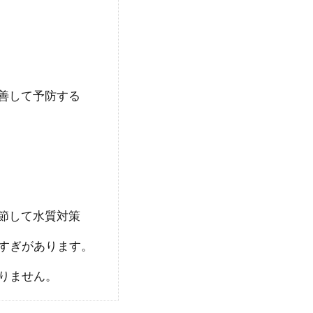
れる原因は！快適な水槽環境に整える方法
入れておけばそのまま成長するわけではありません。水
善して予防する
で...
節して水質対策
活着方法 活着前の下処理、用意する道
すぎがあります。
りません。
リムでは育てやすい水草として人気があります。根を活