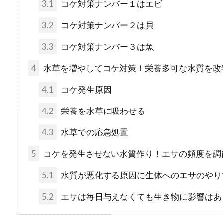
3.1
コケ対策ナンバー１はエビ
3.2
コケ対策ナンバー２は貝
水槽内の水草が枯
3.3
コケ対策ナンバー３は魚
水槽の中の水草は水中に
4
水草を増やしてコケ対策！栄養多可な水質を改
草だって生きています。成長
4.1
コケ発生原因
4.2
栄養を水草に吸わせる
4.3
水草での応急処置
5
コケを発生させない水質作り！エサの頻度を調
アヌビアスナナの
5.1
水質が悪化する原因に生体へのエサのやり
具、活着例
5.2
エサは毎日与えなくても生き物に影響はあ
アヌビアスナナはアクア