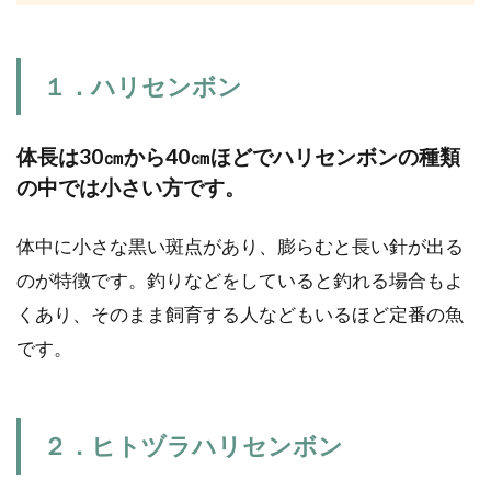
オカヤドカリの飼い方と長生き
１．ハリセンボン
させる３つのコツと水槽レイア
ウト
体長は30㎝から40㎝ほどでハリセンボンの種類
の中では小さい方です。
貝を背負って歩く姿が可愛らしいオカヤ
ドカリ。一日中見ていても飽きません。
体中に小さな黒い斑点があり、膨らむと長い針が出る
そんなオカヤドカリの飼い方の...
のが特徴です。釣りなどをしていると釣れる場合もよ
くあり、そのまま飼育する人などもいるほど定番の魚
です。
初心者でも飼育しやすいカニの
種類、飼育方法や環境、餌の与
え方
２．ヒトヅラハリセンボン
カニの飼育行う場合に気になるのがカニ