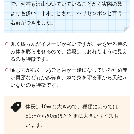
で、何本も沢山ついていていることから実際の数
よりも多い「千本」とされ、ハリセンボンと言う
シュレーゲルアオガエルの飼育
名前がつきました。
に適した環境や道具、飼育方法
丸く膨らんだイメージが強いですが、身を守る時の
シュレーゲルアオガエルは聞きなれない
み体を膨らませるので、普段はしおれたように見え
名前ですが、日本の田んぼなどでよく見
るのも特徴です。
掛けることができる日本在...
噛む力が強く、あごと歯が一緒になっているため硬
い貝類などもかみ砕き、棘で身を守る事から天敵が
いないのも特徴です。
おたまじゃくしの育て方！目指
せ最終形態のカエルまで
体長は40㎝と大きめで、種類によっては
公園の池や湖などで春によく見られるお
60㎝から90㎝ほどと更に大きいサイズも
たまじゃくし。子供の頃ワクワクしなが
います。
らつかまえてみたことはありま...