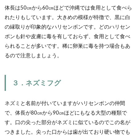
の餌です。なんでも食べるイメージが強
体長は50㎝から60㎝ほどで沖縄では食用として食べら
いカニですが、長期飼育を...
れたりもしています。大きめの模様が特徴で、黒に白
の縁取りが印象的なハリセンボンです。どのハリセン
ボンも針や皮膚に毒を有しておらず、食用として食べ
丈夫なサンゴ５選、基礎知識を
られることが多いです。稀に卵巣に毒を持つ場合もあ
身に着ければ飼育は初心者でも
るので注意しましょう。
可能
海水飼育で憧れるのがサンゴです。初心
者には難しく感じるサンゴ飼育ですが、
３．ネズミフグ
基礎知識をしっかり養えば...
ネズミと名前が付いていますがハリセンボンの仲間
で、体長が80㎝から90㎝ほどにもなる大型の種類で
イモリ飼育ならテラリウムが最
す。口の尖った部分がネズミに似ているのでこの名が
適。簡単な作り方と道具やレイ
つきました。尖った口からは歯が出ており硬い物でも
アウト