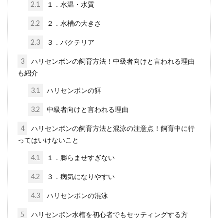
な水の量、負担が少ない水替え
2.1
１．水温・水質
方法
2.2
２．水槽の大きさ
2.3
３．バクテリア
ペットショップで見かける珍しい色のザ
リガニや、川などにいる野生のザリガニ
3
ハリセンボンの飼育方法！中級者向けと言われる理由
など大人にとっては馴染みのあ...
も紹介
3.1
ハリセンボンの餌
3.2
中級者向けと言われる理由
ナマズの飼い方。飼育しやすい
種類や環境、必要な道具、餌な
4
ハリセンボンの飼育方法と混泳の注意点！飼育中に行
ってはいけないこと
ど紹介
4.1
１．膨らませすぎない
ナマズは川などにも生息していてよく見
4.2
３．病気になりやすい
かける魚です。飼育するならあまり大き
くならない種類のナマズの...
4.3
ハリセンボンの混泳
5
ハリセンボン水槽を初心者でもセッティングする方