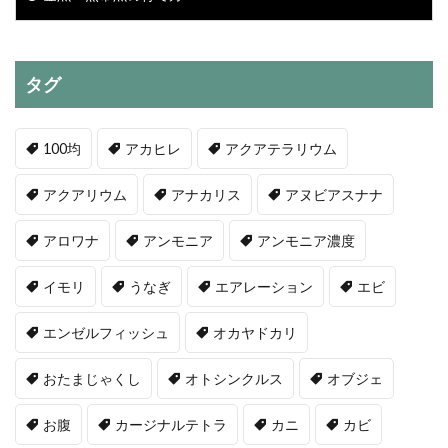
タグ
100均
アカヒレ
アクアテラリウム
アクアリウム
アナカリス
アヌビアスナナ
アロワナ
アンモニア
アンモニア濃度
イモリ
うなぎ
エアレーション
エビ
エンゼルフィッシュ
オカヤドカリ
おたまじゃくし
オトシンクルス
オブジェ
お腹
カージナルテトラ
カニ
カビ