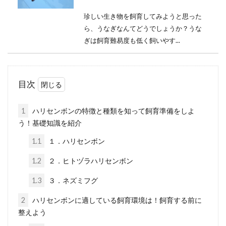
珍しい生き物を飼育してみようと思った
ら、うなぎなんてどうでしょうか？うな
ぎは飼育難易度も低く飼いやす...
目次
スネークのヘッドの餌の種類と
与え方、初心者のための飼育法
1
ハリセンボンの特徴と種類を知って飼育準備をしよ
も解説
う！基礎知識を紹介
1.1
１．ハリセンボン
スネークヘッドは雷魚とも呼ばれ、飼育
者に人気があります。肉食魚であるので
1.2
２．ヒトヅラハリセンボン
餌も生餌を好む傾向があり...
1.3
３．ネズミフグ
2
ハリセンボンに適している飼育環境は！飼育する前に
整えよう
ザリガニの長期飼育向けの適切