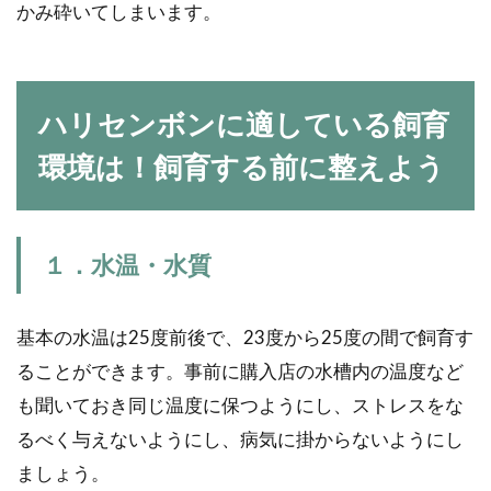
かみ砕いてしまいます。
爬虫類のイモリは水辺の生き物のイメー
ジが強いですが、生体になると陸上で生
活します。乾燥した砂などより...
ハリセンボンに適している飼育
環境は！飼育する前に整えよう
ピラニアの飼い方と生態を解
説！実は意外に憶病な性格だっ
１．水温・水質
た
ピラニアといえば鋭い歯で人を襲う印象
基本の水温は25度前後で、23度から25度の間で飼育す
が強いですが、実は臆病な性格です。ピ
ることができます。事前に購入店の水槽内の温度など
ラニアの種類によっては歯さえ...
も聞いておき同じ温度に保つようにし、ストレスをな
るべく与えないようにし、病気に掛からないようにし
ましょう。