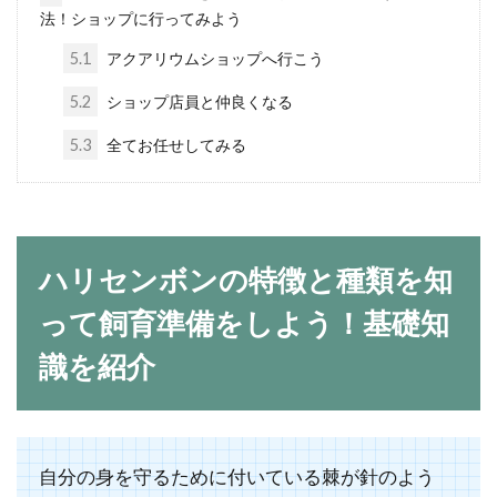
法！ショップに行ってみよう
タニシとスネールの違い、繁殖
5.1
アクアリウムショップへ行こう
を防ぐ方法や増えすぎた時の対
5.2
ショップ店員と仲良くなる
策法
5.3
全てお任せしてみる
タニシが水槽内で繁殖してどこを見ても
貝だらけ。購入した覚えはないのに水槽
内で繁殖してしまったりと対処...
ハリセンボンの特徴と種類を知
って飼育準備をしよう！基礎知
淡水ではなく海水で！サメの飼
育方法や価格を解説
識を紹介
サメを飼育する場合には淡水ではなく海
水で飼育するのが一般的です。稀に淡水
でも生きられるサメもいま...
自分の身を守るために付いている棘が針のよう